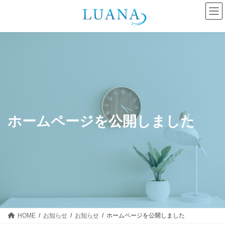
コ
ナ
ン
ビ
テ
ゲ
ン
ー
ツ
シ
へ
ョ
ス
ン
キ
に
ッ
移
プ
動
ホームページを公開しました
HOME
お知らせ
お知らせ
ホームページを公開しました